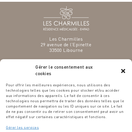
Les Charmilles
29 avenue de l’Epinette
33500
Libourne
Gérer le consentement aux
cookies
Pour offrir les meilleures expériences, nous utilisons des
VENEZ EXERCER VOS TALENTS
technologies telles que les cookies pour stocker et/ou accéder
CHEZ NOUS
aux informations des appareils. Le fait de consentir à ces
technologies nous permettra de traiter des données telles que le
Espace recrutement
comportement de navigation ou les ID uniques sur ce site. Le fait
de ne pas consentir ou de retirer son consentement peut avoir un
Des étoiles dans les assiettes
effet négatif sur certaines caractéristiques et fonctions.
Politique ESG
Le Blog de la Résidence
Gérer les services