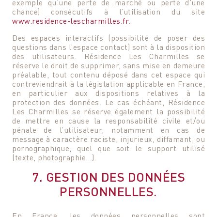
exemple qu’une perte de marché ou perte d’une
chance) consécutifs à l’utilisation du site
www.residence-lescharmilles.fr
.
Des espaces interactifs (possibilité de poser des
questions dans l’espace contact) sont à la disposition
des utilisateurs. Résidence Les Charmilles se
réserve le droit de supprimer, sans mise en demeure
préalable, tout contenu déposé dans cet espace qui
contreviendrait à la législation applicable en France,
Programmer une visite
Rencontrez
DE LA RÉSIDENCE
en particulier aux dispositions relatives à la
KATIA IACONO
protection des données. Le cas échéant, Résidence
Les Charmilles se réserve également la possibilité
Nous sommes à votre entière disposition pour
de mettre en cause la responsabilité civile et/ou
Je suis à votre entière disposition pour répondre à toutes
programmer avec vous une visite de la résidence et
pénale de l’utilisateur, notamment en cas de
vos questions ou pour simplement échanger avec vous !
pouvoir également répondre à toutes vos questions.
message à caractère raciste, injurieux, diffamant, ou
pornographique, quel que soit le support utilisé
(texte, photographie…).
Votre nom
Votre nom
7. GESTION DES DONNÉES
PERSONNELLES.
Votre e-mail
Votre e-mail
En France, les données personnelles sont