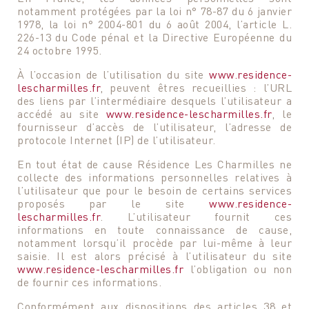
notamment protégées par la loi n° 78-87 du 6 janvier
Votre n° de téléphone
1978, la loi n° 2004-801 du 6 août 2004, l’article L.
Votre n° de téléphone
226-13 du Code pénal et la Directive Européenne du
24 octobre 1995.
À l’occasion de l’utilisation du site
www.residence-
lescharmilles.fr
, peuvent êtres recueillies : l’URL
des liens par l’intermédiaire desquels l’utilisateur a
accédé au site
www.residence-lescharmilles.fr
, le
fournisseur d’accès de l’utilisateur, l’adresse de
protocole Internet (IP) de l’utilisateur.
En tout état de cause Résidence Les Charmilles ne
collecte des informations personnelles relatives à
l’utilisateur que pour le besoin de certains services
proposés par le site
www.residence-
lescharmilles.fr
. L’utilisateur fournit ces
informations en toute connaissance de cause,
Votre message
notamment lorsqu’il procède par lui-même à leur
Votre message et vos disponibilités
saisie. Il est alors précisé à l’utilisateur du site
Pour soumettre ce formulaire, vous devez
www.residence-lescharmilles.fr
l’obligation ou non
Pour soumettre ce formulaire, vous devez
accepter notre
Déclaration de confidentialité
de fournir ces informations.
accepter notre
Déclaration de confidentialité
Conformément aux dispositions des articles 38 et